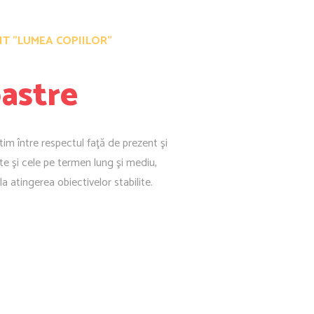
T ”LUMEA COPIILOR”
oastre
tim între respectul faţă de prezent şi
iate şi cele pe termen lung şi mediu,
a atingerea obiectivelor stabilite.