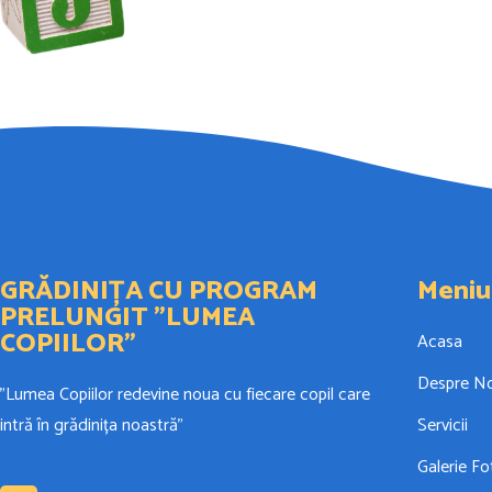
GRĂDINIȚA CU PROGRAM
Meniu
PRELUNGIT ”LUMEA
COPIILOR”
Acasa
Despre No
”Lumea Copiilor redevine noua cu fiecare copil care
intră în grădinița noastră”
Servicii
Galerie Fo