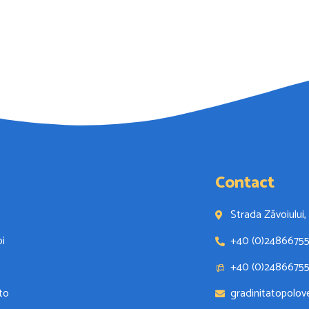
Contact
Strada Zăvoiulu
i
+40 (0)2486675
+40 (0)2486675
to
gradinitatopolo