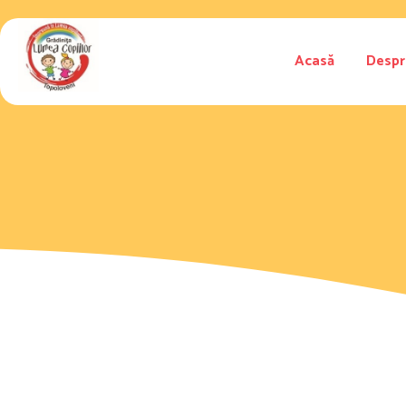
Acasă
Despr