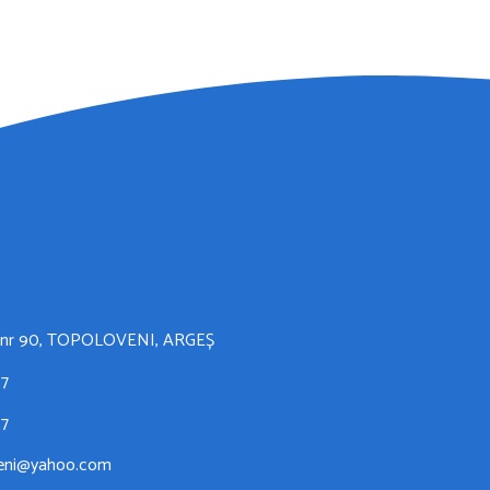
i, nr 90, TOPOLOVENI, ARGEȘ
57
57
veni@yahoo.com