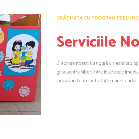
GRĂDINIȚA CU PROGRAM PRELUNGI
Serviciile N
Gradinița noastră asigură un echilibru op
grija pentru viitor, între interesele imed
incluzând toate activitățile care conduc l